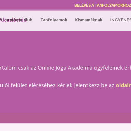
BELÉPÉS A TANFOLYAMOKHO
&Harmónia Klub
Tanfolyamok
Kismamáknak
INGYENE
artalom csak az Online Jóga Akadémia ügyfeleinek érh
ulói felület eléréséhez kérlek jelentkezz be az
oldal