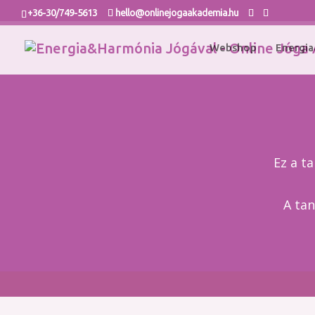
+36-30/749-5613
hello@onlinejogaakademia.hu
Webshop
Energia
Ez a t
A tan