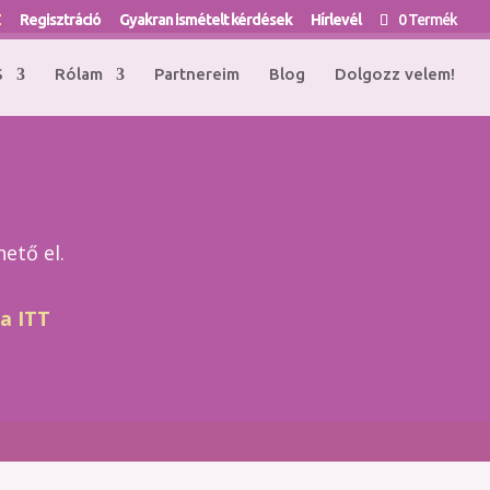
Z
Regisztráció
Gyakran ismételt kérdések
Hírlevél
0 Termék
S
Rólam
Partnereim
Blog
Dolgozz velem!
ető el.
ra ITT