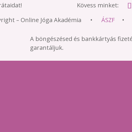
átaidat!
Kövess minket:
yright – Online Jóga Akadémia •
ÁSZF
A böngészésed és bankkártyás fizet
garantáljuk.