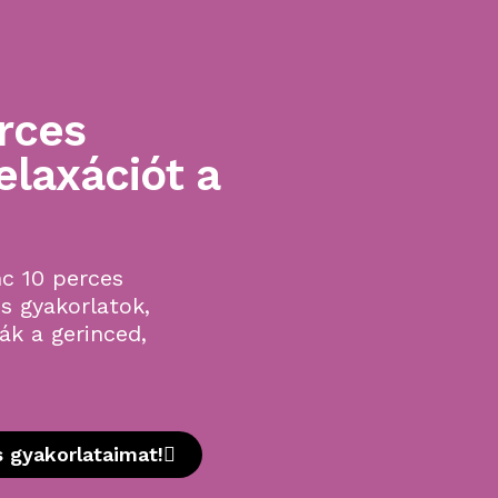
rces
elaxációt a
c 10 perces
s gyakorlatok,
ák a gerinced,
 gyakorlataimat!