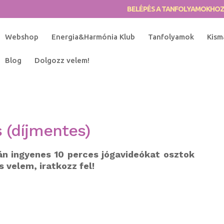
BELÉPÉS A TANFOLYAMOKHO
Webshop
Energia&Harmónia Klub
Tanfolyamok
Kism
Blog
Dolgozz velem!
 (díjmentes)
án ingyenes 10 perces jógavideókat osztok
 velem, iratkozz fel!