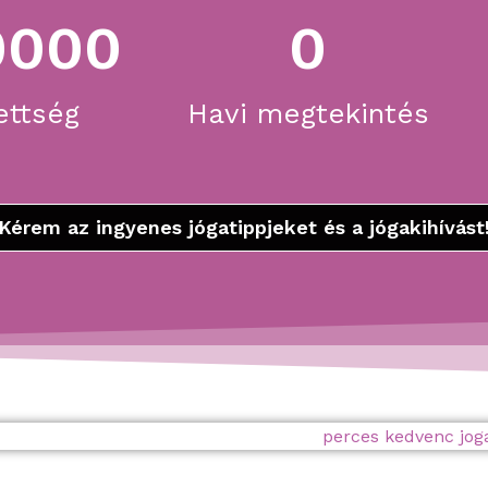
0000
0
ettség
Havi megtekintés
Kérem az ingyenes jógatippjeket és a jógakihívást