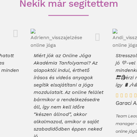
Nekik már segítettem
hatott
Miért jók az Online Jóga
Stresszo
es
Akadémia Tanfolyamai? Az
jó 💛-ve
k minden
alapoktól indul, érthető
mindenki
írásos és videós anyagok
🔚🗿érzi
segítik elsajátítani a jóga
így 🔋🎶
mozdulatait. Az online felület
bármikor a rendelkezésedre
Garaci A
áll, így nem kell időre
“készen állnod”, akkor
Team Leade
alkalmazod, amikor a saját
manager -
szabadidődben éppen neked
online jóg
jó.