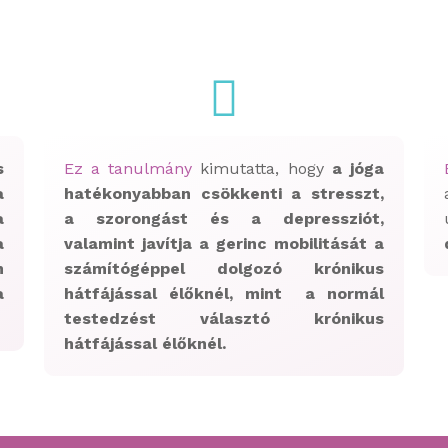
s
Ez a tanulmány
kimutatta, hogy
a jóga
a
hatékonyabban csökkenti a stresszt,
a
a szorongást és a depressziót,
a
valamint javítja a gerinc mobilitását a
n
számítógéppel dolgozó krónikus
a
hátfájással élőknél, mint a normál
testedzést választó krónikus
hátfájással élőknél.