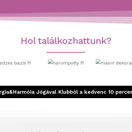
Hol találkozhattunk?
ergia&Harmóia Jógával Klubból a kedvenc 10 perces