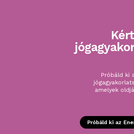
Kér
jógagyakor
Próbáld ki
jógagyakorlat
amelyek oldjá
Próbáld ki az En