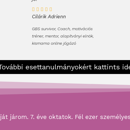
Cilárik Adrienn
GBS survivor, Coach, motivációs
tréner, mentor, alapítványi elnök,
kismama online jógázó
További esettanulmányokért kattints id
ját járom. 7. éve oktatok. Fél ezer személye