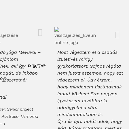
ldó jóga Mevuval –
Most végeztem el a csodás
l ajánlom
izületi-és mirigy
nek, aki így 🌀💣💥📢
gyakorlatsort. Sajnos régóta
 magát, de inkább
nem jutott eszembe, hogy ezt
🏆szeretné!
végezzem el. Úgy érzem,
hogy mindenem tisztulásnak
indult közben! Erre nagyon
ndi
igyekszem továbbra is
odafigyelni a sűrű
r, Senior project
mindennapokban is.
 Australia, kismama
Újra és újra hálát adok, hogy
ázó
Rád, Rátok találtam, mert ez