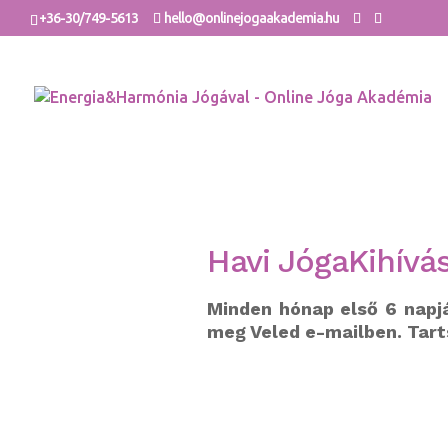
+36-30/749-5613
hello@onlinejogaakademia.hu
Havi JógaKihívás
Minden hónap első 6 napj
meg Veled e-mailben. Tarts