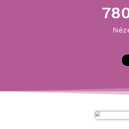
78
Néz