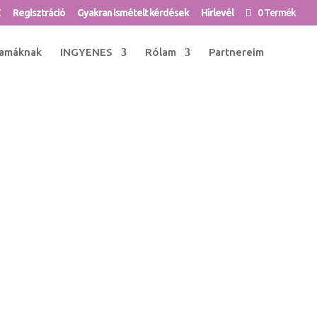
Z
Regisztráció
Gyakran ismételt kérdések
Hírlevél
0 Termék
amáknak
INGYENES
Rólam
Partnereim