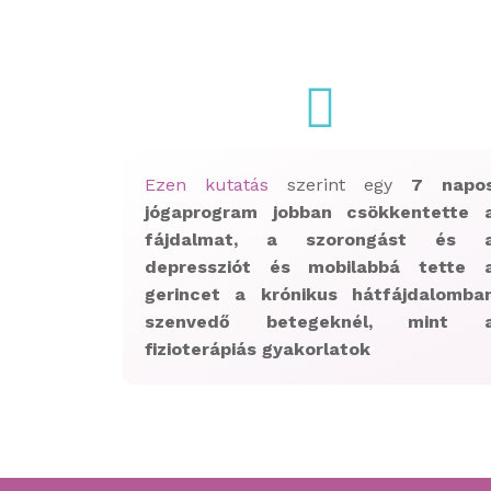
Ezen kutatás
szerint egy
7 napo
jógaprogram jobban csökkentette 
fájdalmat, a szorongást és 
depressziót és mobilabbá tette 
gerincet a krónikus hátfájdalomba
szenvedő betegeknél, mint 
fizioterápiás gyakorlatok