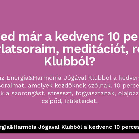
ted már a kedvenc 10 pe
latsoraim, meditációt, r
Klubból?
 az Energia&Harmónia Jógával Klubból a kedven
soraimat, amelyek kezdőknek szólnak. 10 perce
k a szorongást, stresszt, fogyasztanak, olajozz
csípőd, ízületeidet.
ergia&Harmóia Jógával Klubból a kedvenc 10 perces