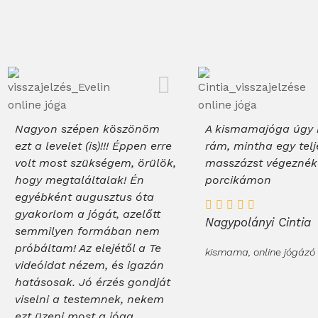
Nagyon szépen köszönöm
A kismamajóga úgy 
ezt a levelet (is)!!! Éppen erre
rám, mintha egy telj
volt most szükségem, örülök,
masszázst végezné
hogy megtaláltalak! Én
porcikámon
egyébként augusztus óta
gyakorlom a jógát, azelőtt
Nagypolányi Cintia
semmilyen formában nem
próbáltam! Az elejétől a Te
kismama, online jógázó
videóidat nézem, és igazán
hatásosak. Jó érzés gondját
viselni a testemnek, nekem
ezt üzeni most a jóga.