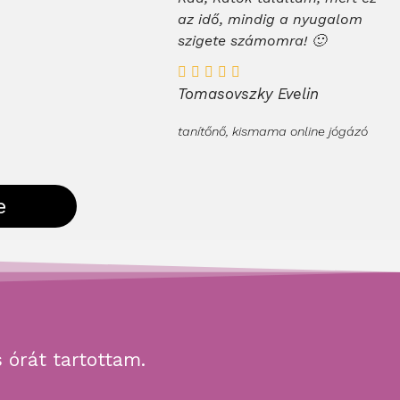
az idő, mindig a nyugalom
szigete számomra! 🙂
Tomasovszky Evelin
tanítőnő, kismama online jógázó
e
s órát tartottam.