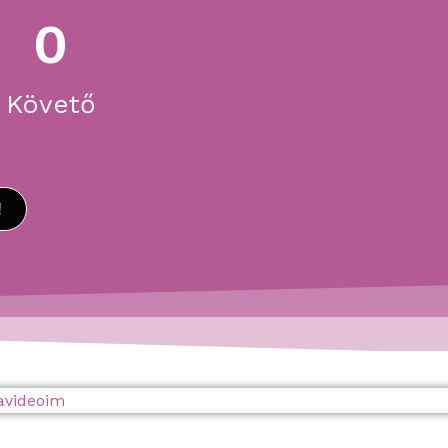
0
Követő
!