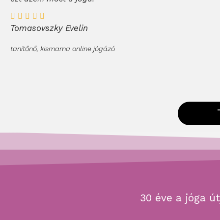
Tomasovszky Evelin
tanítőnő, kismama online jógázó
30 éve a jóga út