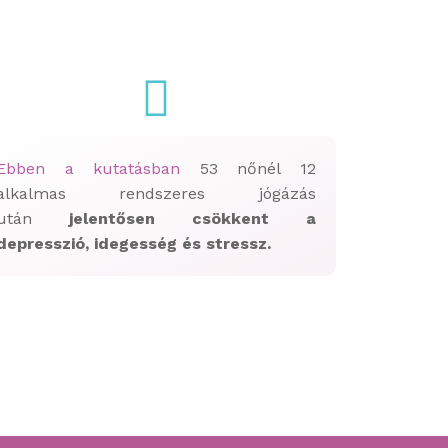
Ebben a kutatásban
53 nőnél 12
alkalmas rendszeres jógázás
után
jelentősen csökkent a
depresszió, idegesség és stressz.