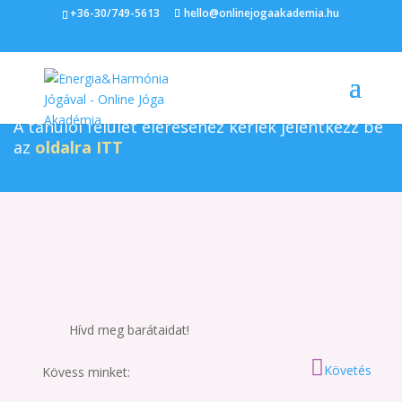
+36-30/749-5613
hello@onlinejogaakademia.hu
Ez a tartalom csak az Online Jóga Akadémia
ügyfeleinek érhető el.
A tanulói felület eléréséhez kérlek jelentkezz be
az
oldalra ITT
Hívd meg barátaidat!
Követés
Kövess minket: