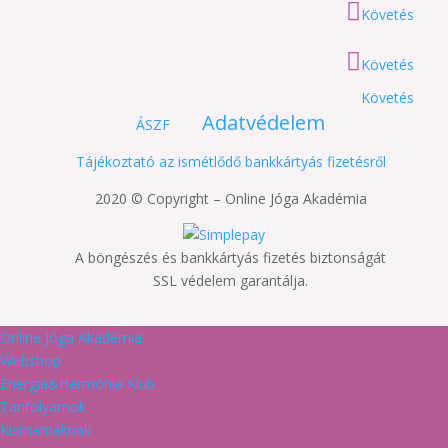
Követés
Követés
Követés
Adatvédelem
ÁSZF
Tájékoztató az ismétlődő bankkártyás fizetésről
2020 © Copyright – Online Jóga Akadémia
A böngészés és bankkártyás fizetés biztonságát
SSL védelem garantálja.
Online Jóga Akadémia
Webshop
Energia&Harmónia Klub
Tanfolyamok
Kismamáknak