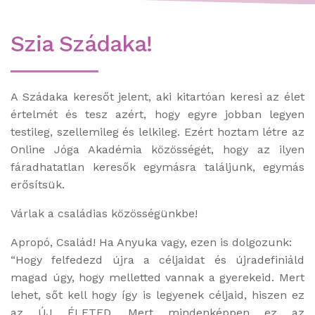
Szia Szádaka!
A Szádaka keresőt jelent, aki kitartóan keresi az élet
értelmét és tesz azért, hogy egyre jobban legyen
testileg, szellemileg és lelkileg. Ezért hoztam létre az
Online Jóga Akadémia közösségét, hogy az ilyen
fáradhatatlan keresők egymásra találjunk, egymás
erősítsük.
Várlak a családias közösségünkbe!
Apropó, Család! Ha Anyuka vagy, ezen is dolgozunk:
“Hogy felfedezd újra a céljaidat és újradefiniáld
magad úgy, hogy melletted vannak a gyerekeid. Mert
lehet, sőt kell hogy így is legyenek céljaid, hiszen ez
az ÚJ ÉLETED. Mert mindenképpen ez az