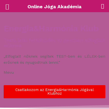
Online Jóga Akadémia
Energia&Harmónia Klub
Testi, lelki feltöltődés 10 percben elfoglalt
nőknek
„Elfoglalt nőknek segítek TEST-ben és LÉLEK-ben
erősnek és nyugodtnak lenni.”
Mevu
Csatlakozom az Energia&Harmónia Jógával
Klubhoz