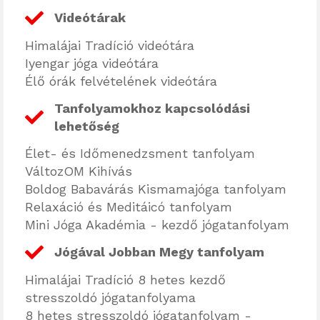
Videótárak
Himalájai Tradíció videótára
Iyengar jóga videótára
Élő órák felvételének videótára
Tanfolyamokhoz kapcsolódási
lehetőség
Élet- és Időmenedzsment tanfolyam
VáltozOM Kihívás
Boldog Babavárás Kismamajóga tanfolyam
Relaxáció és Meditáicó tanfolyam
Mini Jóga Akadémia - kezdő jógatanfolyam
Jógával Jobban Megy tanfolyam
Himalájai Tradíció 8 hetes kezdő
stresszoldó jógatanfolyama
8 hetes stresszoldó jógatanfolyam -