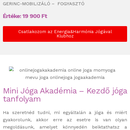
GERINC-MOBILIZÁLÓ – FOGYASZTÓ
Értéke:
19 900
Ft
Csatlakozom az Energia&Harmónia Jógával
Klubhoz
Mini Jóga Akadémia – Kezdő jóga
tanfolyam
Ha szeretnéd tudni, mi egyáltalán a jóga és miért
gyakorolunk, akkor erre az esetre is van olyan
megoldásunk, amelyet könnyedén beiktathatsz a