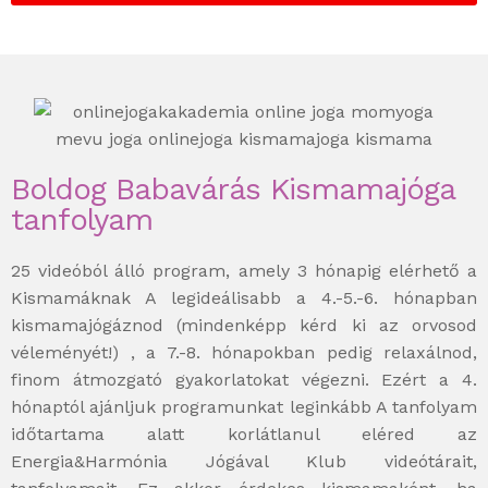
Boldog Babavárás Kismamajóga
tanfolyam
25 videóból álló program, amely 3 hónapig elérhető a
Kismamáknak A legideálisabb a 4.-5.-6. hónapban
kismamajógáznod (mindenképp kérd ki az orvosod
véleményét!) , a 7.-8. hónapokban pedig relaxálnod,
finom átmozgató gyakorlatokat végezni. Ezért a 4.
hónaptól ajánljuk programunkat leginkább A tanfolyam
időtartama alatt korlátlanul eléred az
Energia&Harmónia Jógával Klub videótárait,