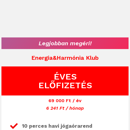
Legjobban megéri!
Energia&Harmónia Klub
ÉVES
ELŐFIZETÉS
69 000
Ft
/ év
6 241 Ft / hónap
10 perces havi jógaórarend