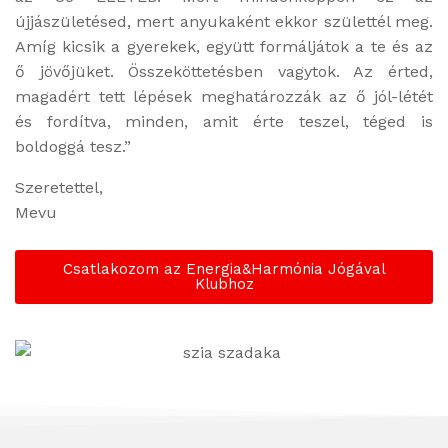
újjászületésed, mert anyukaként ekkor születtél meg.
Amíg kicsik a gyerekek, együtt formáljátok a te és az
ő jövőjüket. Összeköttetésben vagytok. Az érted,
magadért tett lépések meghatározzák az ő jól-létét
és fordítva, minden, amit érte teszel, téged is
boldoggá tesz.”
Szeretettel,
Mevu
Csatlakozom az Energia&Harmónia Jógával
Klubhoz