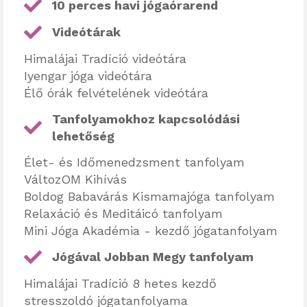
10 perces havi jógaórarend
Videótárak
Himalájai Tradíció videótára
Iyengar jóga videótára
Élő órák felvételének videótára
Tanfolyamokhoz kapcsolódási
lehetőség
Élet- és Időmenedzsment tanfolyam
VáltozOM Kihívás
Boldog Babavárás Kismamajóga tanfolyam
Relaxáció és Meditáicó tanfolyam
Mini Jóga Akadémia - kezdő jógatanfolyam
Jógával Jobban Megy tanfolyam
Himalájai Tradíció 8 hetes kezdő
stresszoldó jógatanfolyama