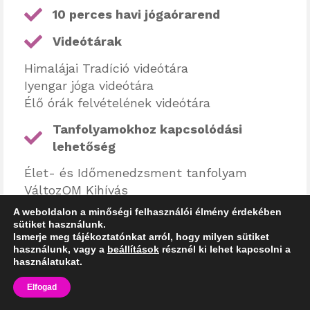
10 perces havi jógaórarend
Videótárak
Himalájai Tradíció videótára
Iyengar jóga videótára
Élő órák felvételének videótára
Tanfolyamokhoz kapcsolódási
lehetőség
Élet- és Időmenedzsment tanfolyam
VáltozOM Kihívás
Boldog Babavárás Kismamajóga tanfolyam
A weboldalon a minőségi felhasználói élmény érdekében
Relaxáció és Meditáicó tanfolyam
sütiket használunk.
Ismerje meg tájékoztatónkat arról, hogy milyen sütiket
Mini Jóga Akadémia - kezdő jógatanfolyam
használunk, vagy a
beállítások
résznél ki lehet kapcsolni a
használatukat.
Jógával Jobban Megy tanfolyam
Elfogad
Himalájai Tradíció 8 hetes kezdő