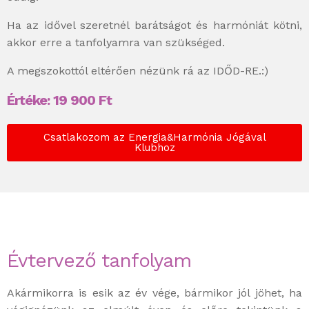
Ha az idővel szeretnél barátságot és harmóniát kötni,
akkor erre a tanfolyamra van szükséged.
A megszokottól eltérően nézünk rá az IDŐD-RE.:)
Értéke:
19 900
Ft
Csatlakozom az Energia&Harmónia Jógával
Klubhoz
Évtervező tanfolyam
Akármikorra is esik az év vége, bármikor jól jöhet, ha