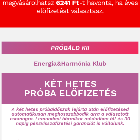
megvásárolhatsz
6241 Ft
-t havonta, ha éves
előfizetést választasz.
PRÓBÁLD KI!
Energia&Harmónia Klub
KÉT HETES
PRÓBA ELŐFIZETÉS
A két hetes próbaidőszak lejárta után előfizetésed
automatikusan meghosszabbodik arra a választott
csomagra. Lemondani bármikor módodban áll és 30
napig pénzvisszafizetési garanciát is vállalunk.