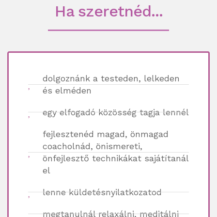
Ha szeretnéd...
dolgoznánk a testeden, lelkeden
és elméden
egy elfogadó közösség tagja lennél
fejlesztenéd magad, önmagad
coacholnád, önismereti,
önfejlesztő technikákat sajátítanál
el
lenne küldetésnyilatkozatod
megtanulnál relaxálni, meditálni