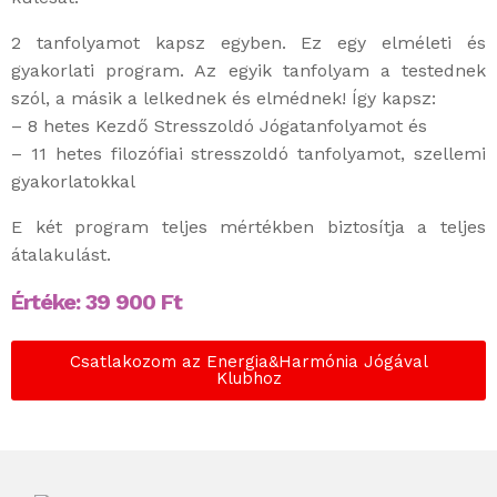
2 tanfolyamot kapsz egyben. Ez egy elméleti és
gyakorlati program. Az egyik tanfolyam a testednek
szól, a másik a lelkednek és elmédnek! Így kapsz:
– 8 hetes Kezdő Stresszoldó Jógatanfolyamot és
– 11 hetes filozófiai stresszoldó tanfolyamot, szellemi
gyakorlatokkal
E két program teljes mértékben biztosítja a teljes
átalakulást.
Értéke:
39 900
Ft
Csatlakozom az Energia&Harmónia Jógával
Klubhoz