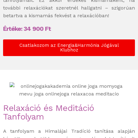
tanfolyamait. Ez akkor érdekes kismamaként, ha
további relaxációkat szeretnél hallgatni – szigorúan
betartva a kismamás fekvést a relaxációban!
Értéke:
34 900
Ft
Csatlakozom az Energia&Harmónia Jógával
Klubhoz
Relaxáció és Meditáció
Tanfolyam
A tanfolyam a Himalájai Tradíció tanítása alapján