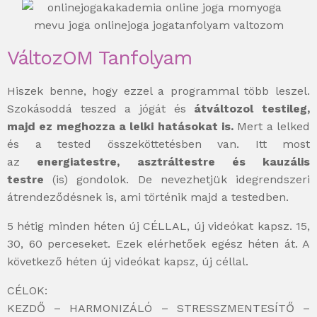
VáltozOM Tanfolyam
Hiszek benne, hogy ezzel a programmal több leszel.
Szokásoddá teszed a jógát és
átváltozol testileg,
majd ez meghozza a lelki hatásokat is.
Mert a lelked
és a tested összeköttetésben van. Itt most
az
energiatestre, asztráltestre és kauzális
testre
(is) gondolok. De nevezhetjük idegrendszeri
átrendeződésnek is, ami történik majd a testedben.
5 hétig minden héten új CÉLLAL, új videókat kapsz. 15,
30, 60 perceseket. Ezek elérhetőek egész héten át. A
következő héten új videókat kapsz, új céllal.
CÉLOK:
KEZDŐ – HARMONIZÁLÓ – STRESSZMENTESÍTŐ –