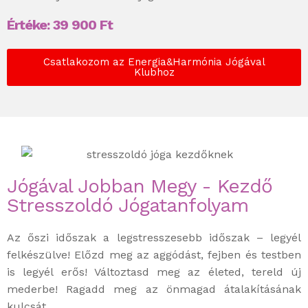
Értéke:
39 900
Ft
Csatlakozom az Energia&Harmónia Jógával
Klubhoz
Jógával Jobban Megy - Kezdő
Stresszoldó Jógatanfolyam
Az őszi időszak a legstresszesebb időszak – legyél
felkészülve! Előzd meg az aggódást, fejben és testben
is legyél erős! Változtasd meg az életed, tereld új
mederbe! Ragadd meg az önmagad átalakításának
kulcsát.