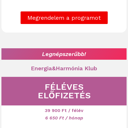
Megrendelem a programot
Legnépszerűbb!
Energia&Harmónia Klub
FÉLÉVES
ELŐFIZETÉS
39 900
Ft
/ félév
6 650 Ft / hónap