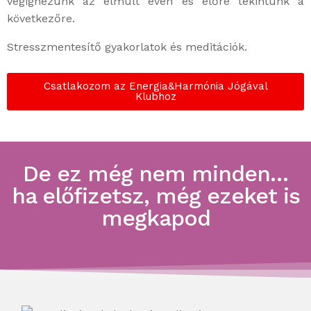
végignézünk az elmúlt éven és előre tekintünk a
következőre.
Stresszmentesítő gyakorlatok és meditációk.
Csatlakozom az Energia&Harmónia Jógával
Klubhoz
De ez még nem minden…
ha előfizetsz, még ezeket is
megkapod