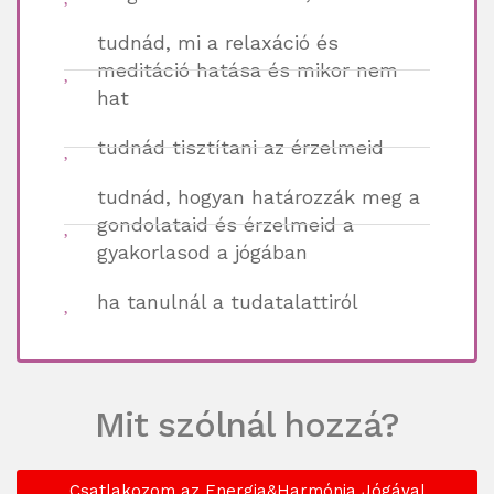
tudnád, mi a relaxáció és
meditáció hatása és mikor nem
hat
tudnád tisztítani az érzelmeid
tudnád, hogyan határozzák meg a
gondolataid és érzelmeid a
gyakorlasod a jógában
ha tanulnál a tudatalattiról
Mit szólnál hozzá?
Csatlakozom az Energia&Harmónia Jógával