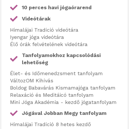
10 perces havi jógaórarend
Videótárak
Himalájai Tradíció videótára
Iyengar jóga videótára
Élő órák felvételének videótára
Tanfolyamokhoz kapcsolódási
lehetőség
Élet- és Időmenedzsment tanfolyam
VáltozOM Kihívás
Boldog Babavárás Kismamajóga tanfolyam
Relaxáció és Meditáicó tanfolyam
Mini Jóga Akadémia - kezdő jógatanfolyam
Jógával Jobban Megy tanfolyam
Himalájai Tradíció 8 hetes kezdő