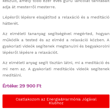
készült, amely több ezer éves guru láncolat tanításait
adja át mesterről mesterre.
Lépésről lépésre elsajátítod a relaxáció és a meditáció
hátterét.
Az elméleti tananyag segítségével megérted, hogyan
működik a tested és az elméd a relaxáció közben. A
gyakorlati videók segítenek megtanulni és begyakorolni
lépésről lépésre a relaxációt.
Az elméleti anyag segít tisztán látni, mi a meditáció és
mi nem az. A gyakorlati meditációs videók segítenek
meditálni.
Értéke:
29 900
Ft
Csatlakozom az Energia&Harmónia Jógával
Klubhoz