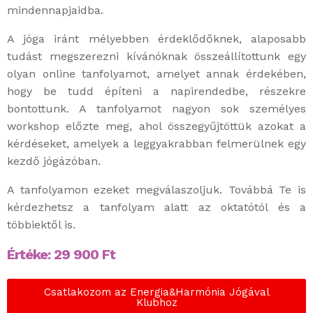
mindennapjaidba.
A jóga iránt mélyebben érdeklődőknek, alaposabb
tudást megszerezni kívánóknak összeállítottunk egy
olyan online tanfolyamot, amelyet annak érdekében,
hogy be tudd építeni a napirendedbe, részekre
bontottunk. A tanfolyamot nagyon sok személyes
workshop előzte meg, ahol összegyűjtöttük azokat a
kérdéseket, amelyek a leggyakrabban felmerülnek egy
kezdő jógázóban.
A tanfolyamon ezeket megválaszoljuk. Továbbá Te is
kérdezhetsz a tanfolyam alatt az oktatótól és a
többiektől is.
Értéke:
29 900
Ft
Csatlakozom az Energia&Harmónia Jógával
Klubhoz