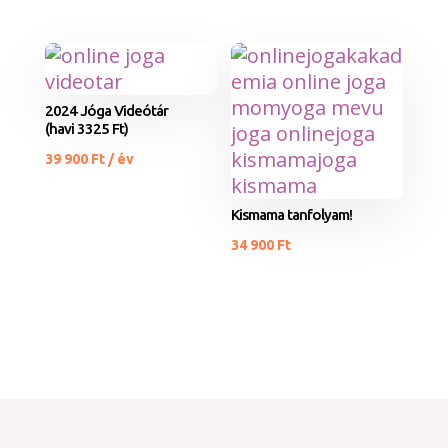
2024 Jóga Videótár
(havi 3325 Ft)
39 900
Ft
/ év
Kismama tanfolyam!
34 900
Ft