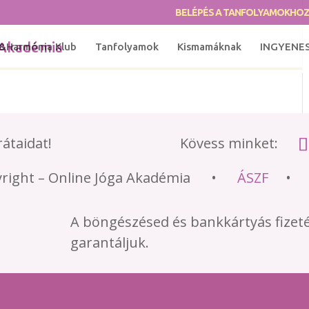
BELÉPÉS A TANFOLYAMOKHO
&Harmónia Klub
Tanfolyamok
Kismamáknak
INGYENE
átaidat!
Kövess minket:
yright – Online Jóga Akadémia •
ÁSZF
A böngészésed és bankkártyás fizet
garantáljuk.