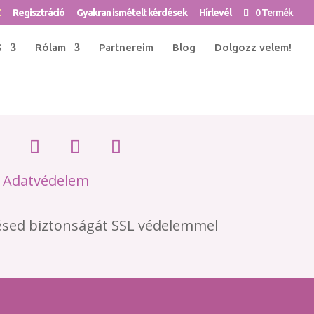
Z
Regisztráció
Gyakran ismételt kérdések
Hírlevél
0 Termék
S
Rólam
Partnereim
Blog
Dolgozz velem!
•
Adatvédelem
ésed biztonságát SSL védelemmel