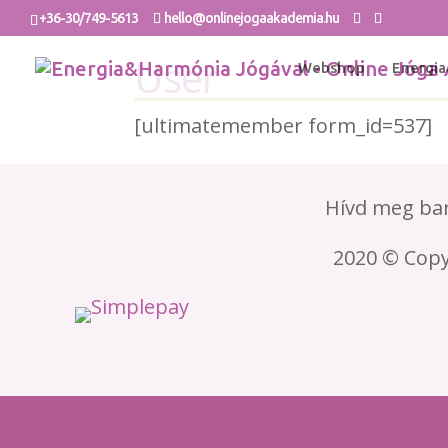
+36-30/749-5613
hello@onlinejogaakademia.hu
User
Webshop
Energia
[ultimatemember form_id=537]
Hívd meg bar
2020 © Cop