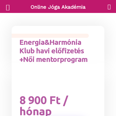
Online Jóga Akadémia
Energia&Harmónia
Klub havi előfizetés
+Női mentorprogram
8 900
Ft
/
hónap