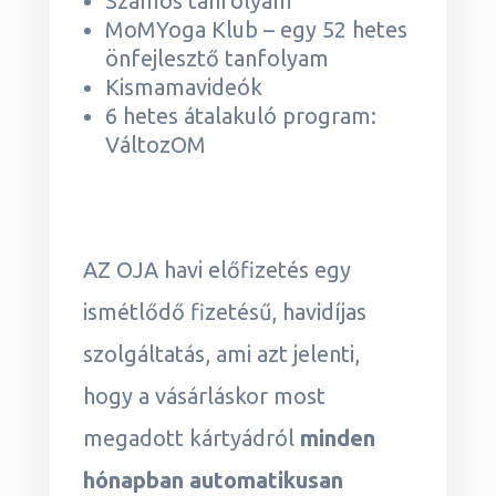
Számos tanfolyam
MoMYoga Klub – egy 52 hetes
önfejlesztő tanfolyam
Kismamavideók
6 hetes átalakuló program:
VáltozOM
AZ OJA havi előfizetés egy
ismétlődő fizetésű, havidíjas
szolgáltatás, ami azt jelenti,
hogy a vásárláskor most
megadott kártyádról
minden
hónapban automatikusan