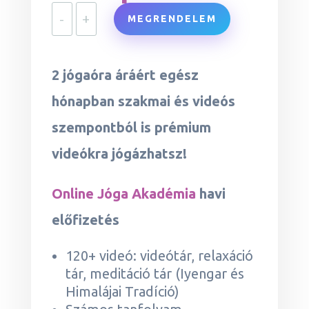
-
+
MEGRENDELEM
2 jógaóra áráért egész
hónapban szakmai és videós
szempontból is prémium
videókra jógázhatsz!
Online Jóga Akadémia
havi
előfizetés
120+ videó: videótár, relaxáció
tár, meditáció tár (Iyengar és
Himalájai Tradíció)