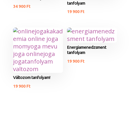
tanfolyam
34 900
Ft
19 900
Ft
Energiamenedzsment
tanfolyam
19 900
Ft
Változom tanfolyam!
19 900
Ft