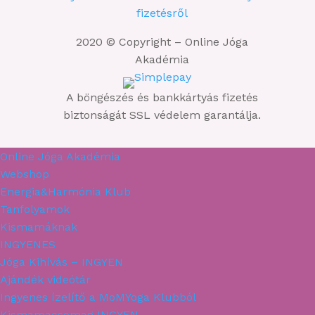
fizetésről
2020 © Copyright – Online Jóga
Akadémia
A böngészés és bankkártyás fizetés
biztonságát SSL védelem garantálja.
Online Jóga Akadémia
Webshop
Energia&Harmónia Klub
Tanfolyamok
Kismamáknak
INGYENES
Jóga Kihívás – INGYEN
Ajándék videótár
Ingyenes ízelítő a MoMYoga Klubból
Kismamacsomag INGYEN