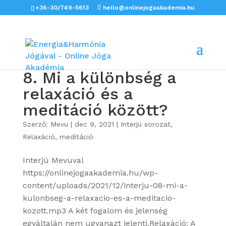
+36-30/749-5613
hello@onlinejogaakademia.hu
8. Mi a különbség a
relaxáció és a
meditáció között?
Szerző:
Mevu
|
dec 9, 2021
|
Interjú sorozat
,
Relaxáció, meditáció
Interjú Mevuval
https://onlinejogaakademia.hu/wp-
content/uploads/2021/12/interju-08-mi-a-
kulonbseg-a-relaxacio-es-a-meditacio-
kozott.mp3 A két fogalom és jelenség
egyáltalán nem ugyanazt jelenti.Relaxáció: A