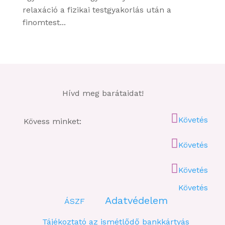
relaxáció a fizikai testgyakorlás után a
finomtest...
Hívd meg barátaidat!
Követés
Kövess minket:
Követés
Követés
Követés
Adatvédelem
ÁSZF
Tájékoztató az ismétlődő bankkártyás