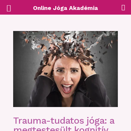
Online Jóga Akadémia
Trauma-tudatos jóga: a
megtestesült kognitív