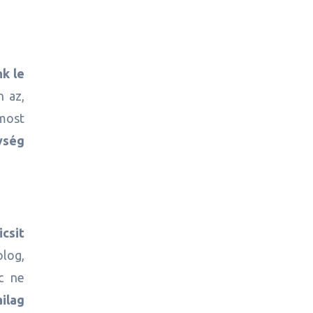
k le
n az,
most
ység
csit
olog,
c ne
ilag