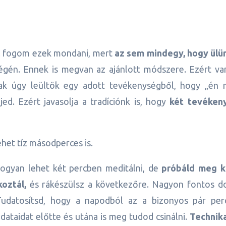
 El fogom ezek mondani, mert
az sem mindegy, hogy ülün
égén. Ennek is megvan az ajánlott módszere. Ezért va
sak úgy leültök egy adott tevékenységből, hogy „én 
ed. Ezért javasolja a tradíciónk is, hogy
két tevéken
ehet tíz másodperces is.
hogyan lehet két percben meditálni, de
próbáld meg ki
koztál,
és rákészülsz a következőre. Nagyon fontos d
datosítsd, hogy a napodból az a bizonyos pár per
ataidat előtte és utána is meg tudod csinálni.
Technika