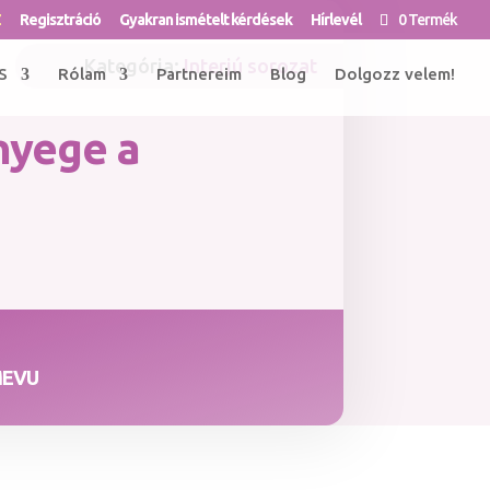
Z
Regisztráció
Gyakran ismételt kérdések
Hírlevél
0 Termék
Kategória:
Interjú sorozat
S
Rólam
Partnereim
Blog
Dolgozz velem!
nyege a
MEVU