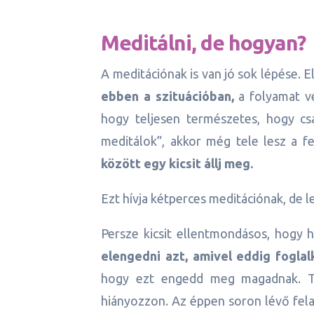
Meditálni, de hogyan?
A meditációnak is van jó sok lépése.
ebben a szituációban,
a folyamat v
hogy teljesen természetes, hogy c
meditálok”, akkor még tele lesz a fej
között egy kicsit állj meg.
Ezt hívja kétperces meditációnak, de l
Persze kicsit ellentmondásos, hogy 
elengedni azt, amivel eddig foglal
hogy ezt engedd meg magadnak. Tu
hiányozzon. Az éppen soron lévő felad