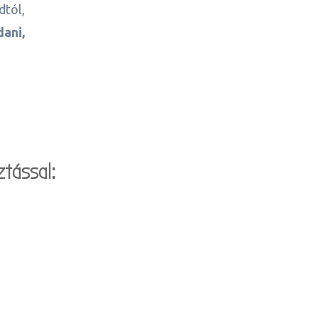
dtól,
ani,
tással: