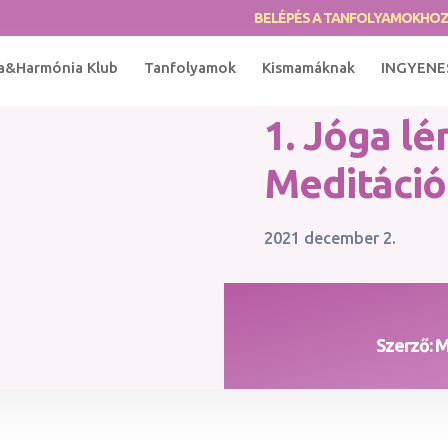
BELÉPÉS A TANFOLYAMOKHO
a&Harmónia Klub
Tanfolyamok
Kismamáknak
INGYENE
1. Jóga lé
Meditáció
2021 december 2.
Szerző: 