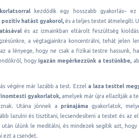
korlatsorral
kezdődik egy hosszabb gyakorlás– ez
pozitív hatást gyakorol,
és a teljes testet átmelegíti. 
atásával
és az izmainkban eltárolt feszültség kioldás
zésünkre, a végtagjainkra koncentrálni, tehát jelen le
 az a lényege, hogy ne csak a fizikai testre hassunk, 
eendőkről, hogy
igazán megérkezzünk a testünkbe,
ab
rlás végére már lazább a test. Ezzel
a laza testtel meg
finomtesti gyakorlatok,
amelyek már újra ellazítják a te
oznak. Utána jönnek a
pránajáma
gyakorlatok, mely
b lazulni és tisztítani, lecsendesíteni a testet és az e
 után ülünk le meditálni, és mindezek segítik azt, hogy
 ezt a csendet.