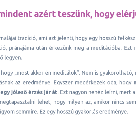
 mindent azért teszünk, hogy elér
malájai tradíció, ami azt jelenti, hogy egy hosszú felkész
áció, pránajáma után érkezünk meg a meditációba. Ezt
tő legyen.
, hogy „most akkor én meditálok”. Nem is gyakorolható,
rlásnak az eredménye. Egyszer megérkezek oda, hogy
gy jóleső érzés jár át
. Ezt nagyon nehéz leírni, mert a
 megtapasztalni lehet, hogy milyen az, amikor nincs se
ágyom semmire. Ez egy hosszú gyakorlás eredménye.