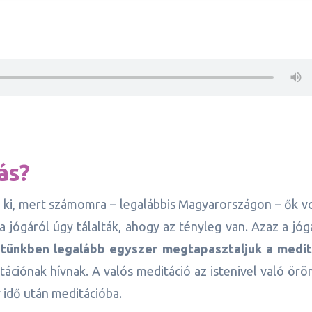
ás?
m ki, mert számomra – legalábbis Magyarországon – ők v
 a jógáról úgy tálalták, ahogy az tényleg van. Azaz a jó
etünkben legalább egyszer megtapasztaljuk a medit
ciónak hívnak. A valós meditáció az istenivel való örö
 idő után meditációba.