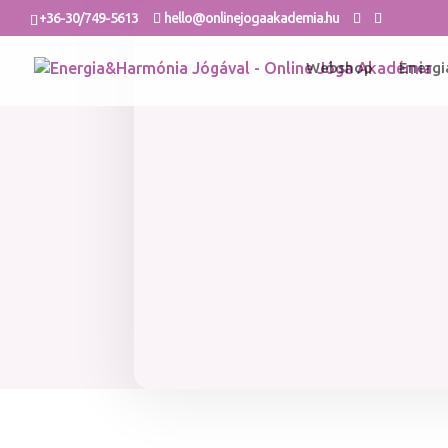
+36-30/749-5613
hello@onlinejogaakademia.hu
Webshop
Energi