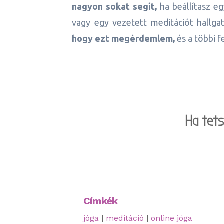
nagyon sokat segít,
ha beállítasz eg
vagy egy vezetett meditációt hallga
hogy ezt megérdemlem,
és a többi f
Ha tet
Címkék
jóga
|
meditáció
|
online jóga