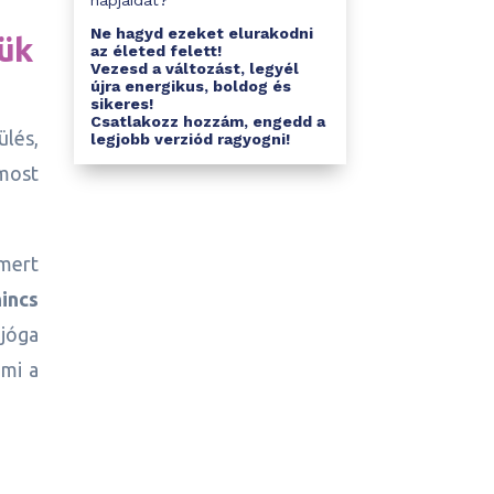
napjaidat?
Ne hagyd ezeket elurakodni
jük
az életed felett!
Vezesd a változást, legyél
újra energikus, boldog és
sikeres!
Csatlakozz hozzám, engedd a
ülés,
legjobb verziód ragyogni!
 most
 mert
nincs
 jóga
mmi a