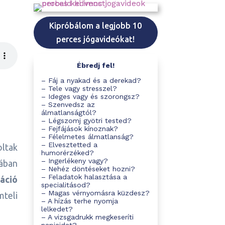
Kipróbálom a legjobb 10
perces jógavideókat!
Ébredj fel!
– Fáj a nyakad és a derekad?
– Tele vagy stresszel?
– Ideges vagy és szorongsz?
– Szenvedsz az
álmatlanságtól?
– Légszomj gyötri tested?
– Fejfájások kínoznak?
– Félelmetes álmatlanság?
– Elvesztetted a
oltak
humorérzéked?
– Ingerlékeny vagy?
gában
– Nehéz döntéseket hozni?
– Feladatok halasztása a
áció
specialitásod?
– Magas vérnyomásra küzdesz?
mteli
– A hízás terhe nyomja
lelkedet?
– A vizsgadrukk megkeseríti