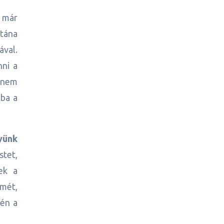
 már
Utána
ával.
nni a
hanem
ba a
yünk
stet,
ek a
lmét,
 én a