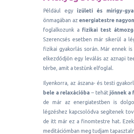
Például egy
ízületi és mirigy-gya
önmagában az
energiatestre nagyon 
foglalkozunk a
fizikai test átmozg
Szerencsés esetben már sikerül a lég
fizikai gyakorlás során. Már ennek is
elkezdődjön egy leválás az aznapi t
térbe, amit a testünk elfoglal.
Ilyenkorra, az ászana- és testi gyako
bele a relaxációba
– tehát
jönnek a 
de már az energiatestben is dolg
légzéshez kapcsolódva segítenek továb
de itt már ez a finomtestre hat. Ezek
meditációmban meg tudjam tapasztalni