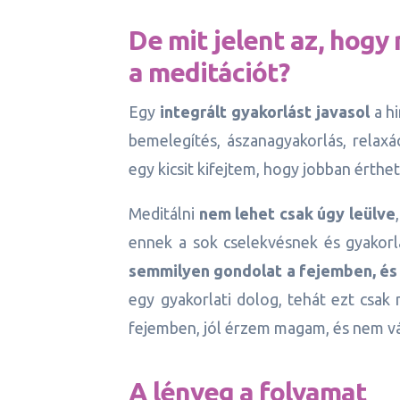
De mit jelent az, hogy
a meditációt?
Egy
integrált gyakorlást javasol
a hi
bemelegítés, ászanagyakorlás, relax
egy kicsit kifejtem, hogy jobban érthe
Meditálni
nem lehet csak úgy leülve
ennek a sok cselekvésnek és gyako
semmilyen gondolat a fejemben, és e
egy gyakorlati dolog, tehát ezt csak
fejemben, jól érzem magam, és nem v
A lényeg a folyamat