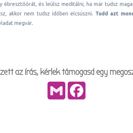
y ébresztőórát, és leülsz meditálni, ha már tudsz maga
tsz, akkor nem tudsz időben elcsúszni.
Tudd azt mond
eladat megvár.
szett az írás, kérlek támogasd egy megosz
Gmail
Facebook