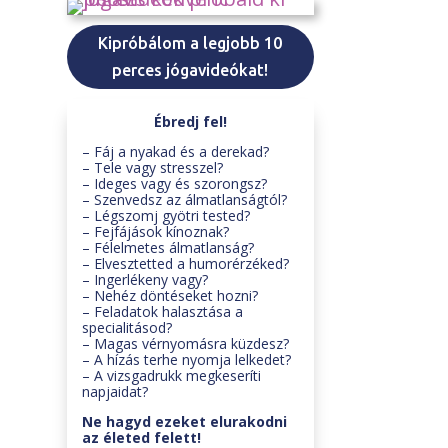
Kipróbálom a legjobb 10
perces jógavideókat!
Ébredj fel!
– Fáj a nyakad és a derekad?
– Tele vagy stresszel?
– Ideges vagy és szorongsz?
– Szenvedsz az álmatlanságtól?
– Légszomj gyötri tested?
– Fejfájások kínoznak?
– Félelmetes álmatlanság?
– Elvesztetted a humorérzéked?
– Ingerlékeny vagy?
– Nehéz döntéseket hozni?
– Feladatok halasztása a
specialitásod?
– Magas vérnyomásra küzdesz?
– A hízás terhe nyomja lelkedet?
– A vizsgadrukk megkeseríti
napjaidat?
Ne hagyd ezeket elurakodni
az életed felett!