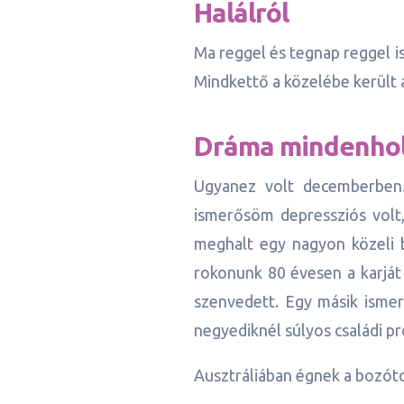
Halálról
Ma reggel és tegnap reggel i
Mindkettő a közelébe került a
Dráma mindenho
Ugyanez volt decemberben.
ismerősöm depressziós volt, 
meghalt egy nagyon közeli b
rokonunk 80 évesen a karját 
szenvedett. Egy másik ismer
negyediknél súlyos családi p
Ausztráliában égnek a bozót