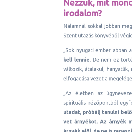
Nézzük, mit mond 
irodalom?
Nálamnál sokkal jobban meg
Szent utazás könyvéből végig
„Sok nyugati ember abban a
kell lennie.
De nem ez történ
változik, átalakul, hanyatli
elfogadása vezet a megelége
„Az életben az úgyneveze
spirituális nézőpontból egy
utadat, próbálj tanulni bel
vet árnyékot. Az árnyék m
árnyék elől, de ne is ragasz