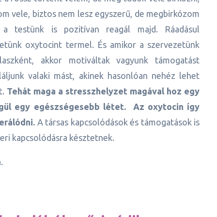
zom vele, biztos nem lesz egyszerű, de megbirkózom
 a testünk is pozitívan reagál majd. Ráadásul
etünk oxytocint termel. És amikor a szervezetünk
álaszként, akkor motiváltak vagyunk támogatást
aláljunk valaki mást, akinek hasonlóan nehéz lehet
t.
Tehát maga a stresszhelyzet magával hoz egy
égül egy egészségesebb létet. Az oxytocin így
erálódni.
A társas kapcsolódások és támogatások is
beri kapcsolódásra késztetnek.
.