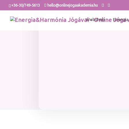
+36-30/749-5613
hello@onlinejogaakademia.hu
Webshop
Energia