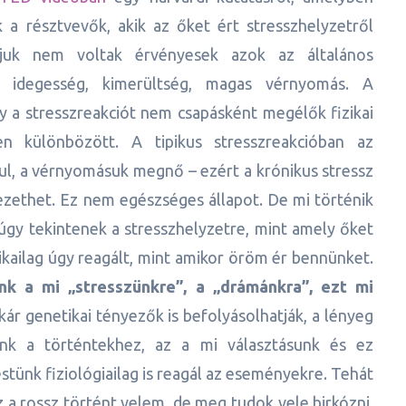
a résztvevők, akik az őket ért stresszhelyzetről
rájuk nem voltak érvényesek azok az általános
az idegesség, kimerültség, magas vérnyomás. A
y a stresszreakciót nem csapásként megélők fizikai
sen különbözött. A tipikus stresszreakcióban az
ul, a vérnyomásuk megnő – ezért a krónikus stressz
zethet. Ez nem egészséges állapot. De mi történik
úgy tekintenek a stresszhelyzetre, mint amely őket
zikailag úgy reagált, mint amikor öröm ér bennünket.
k a mi „stresszünkre”, a „drámánkra”, ezt mi
ár genetikai tényezők is befolyásolhatják, a lényeg
ünk a történtekhez, az a mi választásunk és ez
stünk fiziológiailag is reagál az eseményekre. Tehát
z a rossz történt velem, de meg tudok vele birkózni,