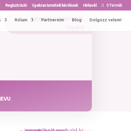
Z
Regisztráció
Gyakran ismételt kérdések
Hírlevél
0 Termék
Kategória:
Inspirációk
,
S
Rólam
Partnereim
Blog
Dolgozz velem!
Jógáról
MEVU