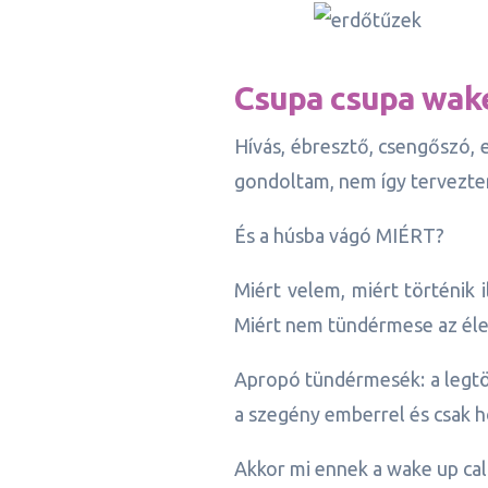
Csupa csupa wake 
Hívás, ébresztő, csengőszó, 
gondoltam, nem így tervezte
És a húsba vágó MIÉRT?
Miért velem, miért történik 
Miért nem tündérmese az éle
Apropó tündérmesék: a legtö
a szegény emberrel és csak ho
Akkor mi ennek a wake up cal