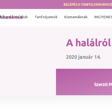
BELÉPÉS A TANFOLYAMOKHO
&Harmónia Klub
Tanfolyamok
Kismamáknak
INGYENE
A halálról
2020 január 14.
Szerző: 