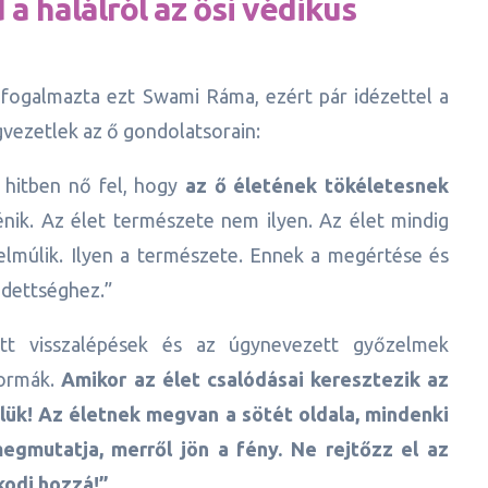
a halálról az ősi védikus
fogalmazta ezt Swami Ráma, ezért pár idézettel a
vezetlek az ő gondolatsorain:
 hitben nő fel, hogy
az ő életének tökéletesnek
ik. Az élet természete nem ilyen. Az élet mindig
k, elmúlik. Ilyen a természete. Ennek a megértése és
dettséghez.”
tt visszalépések és az úgynevezett győzelmek
formák.
Amikor az élet csalódásai keresztezik az
őlük! Az életnek megvan a sötét oldala, mindenki
egmutatja, merről jön a fény. Ne rejtőzz el az
kodj hozzá!”