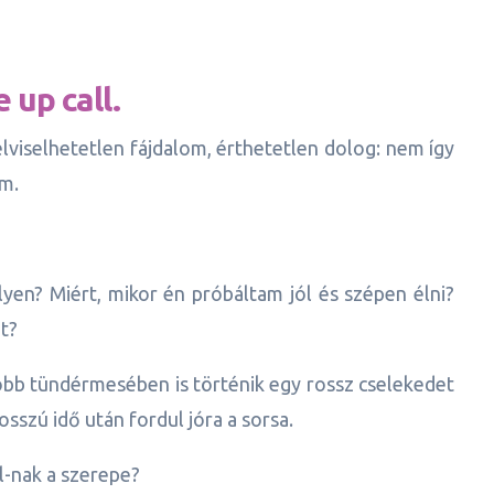
up call.
elviselhetetlen fájdalom, érthetetlen dolog: nem így
m.
ilyen? Miért, mikor én próbáltam jól és szépen élni?
t?
bb tündérmesében is történik egy rossz cselekedet
sszú idő után fordul jóra a sorsa.
l-nak a szerepe?