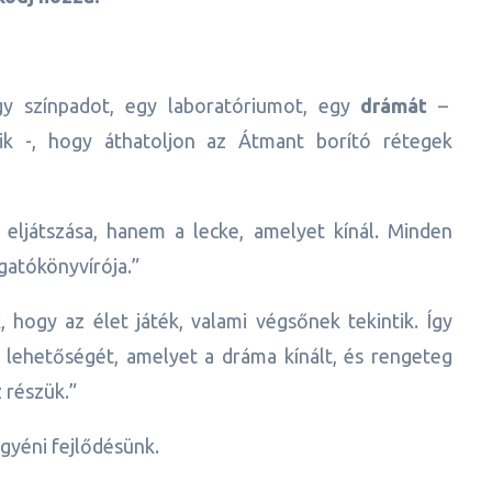
y színpadot, egy laboratóriumot, egy
drámát
–
ik -, hogy áthatoljon az Átmant borító rétegek
eljátszása, hanem a lecke, amelyet kínál. Minden
gatókönyvírója.”
 hogy az élet játék, valami végsőnek tekintik. Így
s lehetőségét, amelyet a dráma kínált, és rengeteg
 részük.”
egyéni fejlődésünk.