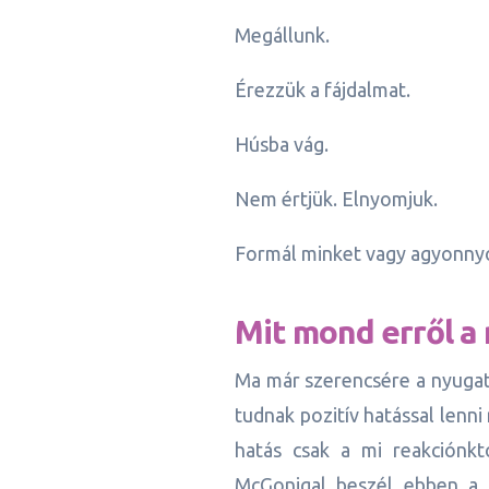
Megállunk.
Érezzük a fájdalmat.
Húsba vág.
Nem értjük. Elnyomjuk.
Formál minket vagy agyonnyom
Mit mond erről a 
Ma már szerencsére a nyugati 
tudnak pozitív hatással lenni
hatás csak a mi reakciónktó
McGonigal beszél ebben a