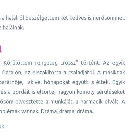
s a halálról beszélgettem két kedves ismerősömmel.
 halálnak.
l
 Körülöttem rengeteg „rossz” történt. Az egyik
fiatalon, ez elszakította a családjától. A másiknak
arátnője, akivel hónapokat együtt is éltek. Egyik
és a bordáit is eltörte, nagyon komoly sérüléseket
ősöm elvesztette a munkáját, a harmadik elvált. A
roblémák vannak. Dráma, dráma, dráma.
ok.