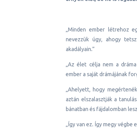
„Minden ember létrehoz eg
nevezzük úgy, ahogy tetsz
akadályain.”
„Az élet célja nem a dráma 
ember a saját drámájának for
„Ahelyett, hogy megértenék,
aztán elszalasztják a tanulá
bánatban és fájdalomban lesz
„Így van ez. Így megy végbe 