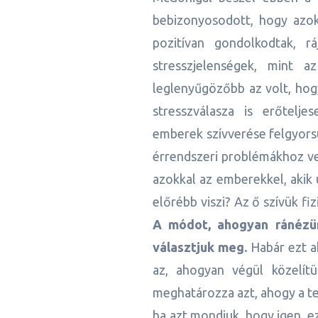
bebizonyosodott, hogy azok 
pozitívan gondolkodtak, 
stresszjelenségek, mint 
leglenyűgözőbb az volt, hog
stresszválasza is erőtelje
emberek szívverése felgyors
érrendszeri problémákhoz ve
azokkal az emberekkel, akik 
előrébb viszi? Az ő szívük fi
A módot, ahogyan ránézün
választjuk meg.
Habár ezt ak
az, ahogyan végül közelít
meghatározza azt, ahogy a te
ha azt mondjuk, hogy igen, e