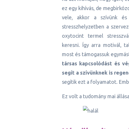
ez egy kihívás, de megbirkó
vele, akkor a szívünk és
stresszhelyzetben a szervez
oxytocint termel stresszv
keresni. Így arra motivál, t
most és támogassuk egymás
társas kapcsolódást és v
segít a szívünknek is regen
segítik ezt a folyamatot. Em
Ez volt a tudomány mai állása