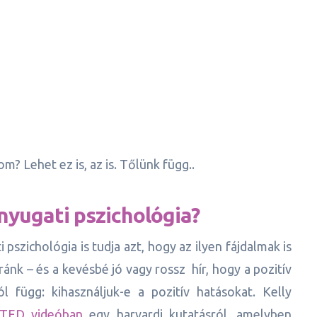
? Lehet ez is, az is. Tőlünk függ..
nyugati pszichológia?
pszichológia is tudja azt, hogy az ilyen fájdalmak is
 ránk – és a kevésbé jó vagy rossz hír, hogy a pozitív
l függ: kihasználjuk-e a pozitív hatásokat. Kelly
TED videóban
egy harvardi kutatásról, amelyben