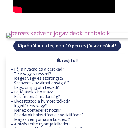
Kipróbálom a legjobb 10 perces jógavideókat!
Ébredj fel!
– Fáj a nyakad és a derekad?
– Tele vagy stresszel?
– Ideges vagy és szorongsz?
– Szenvedsz az álmatlanságtól?
– Légszomj gyötri tested?
– Fejfájások kínoznak?
– Félelmetes álmatlanság?
– Elvesztetted a humorérzéked?
– Ingerlékeny vagy?
– Nehéz döntéseket hozni?
– Feladatok halasztása a specialitásod?
– Magas vérnyomásra küzdesz?
– A hízás terhe nyomja lelkedet?