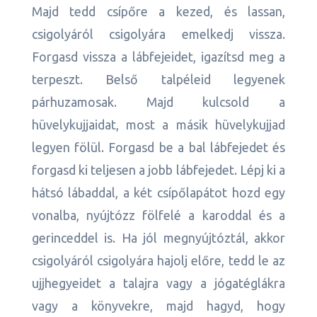
Majd tedd csípőre a kezed, és lassan,
csigolyáról csigolyára emelkedj vissza.
Forgasd vissza a lábfejeidet, igazítsd meg a
terpeszt. Belső talpéleid legyenek
párhuzamosak. Majd kulcsold a
hüvelykujjaidat, most a másik hüvelykujjad
legyen fölül. Forgasd be a bal lábfejedet és
forgasd ki teljesen a jobb lábfejedet. Lépj ki a
hátsó lábaddal, a két csípőlapátot hozd egy
vonalba, nyújtózz fölfelé a karoddal és a
gerinceddel is. Ha jól megnyújtóztál, akkor
csigolyáról csigolyára hajolj előre, tedd le az
ujjhegyeidet a talajra vagy a jógatéglákra
vagy a könyvekre, majd hagyd, hogy