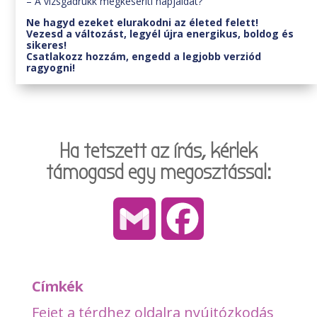
– A vizsgadrukk megkeseríti napjaidat?
Ne hagyd ezeket elurakodni az életed felett!
Vezesd a változást, legyél újra energikus, boldog és
sikeres!
Csatlakozz hozzám, engedd a legjobb verziód
ragyogni!
Ha tetszett az írás, kérlek
támogasd egy megosztással:
Gmail
Facebook
Címkék
Fejet a térdhez oldalra nyújtózkodás