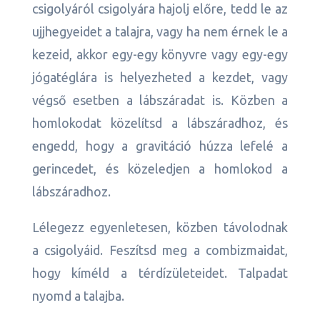
csigolyáról csigolyára hajolj előre, tedd le az
ujjhegyeidet a talajra, vagy ha nem érnek le a
kezeid, akkor egy-egy könyvre vagy egy-egy
jógatéglára is helyezheted a kezdet, vagy
végső esetben a lábszáradat is. Közben a
homlokodat közelítsd a lábszáradhoz, és
engedd, hogy a gravitáció húzza lefelé a
gerincedet, és közeledjen a homlokod a
lábszáradhoz.
Lélegezz egyenletesen, közben távolodnak
a csigolyáid. Feszítsd meg a combizmaidat,
hogy kíméld a térdízületeidet. Talpadat
nyomd a talajba.