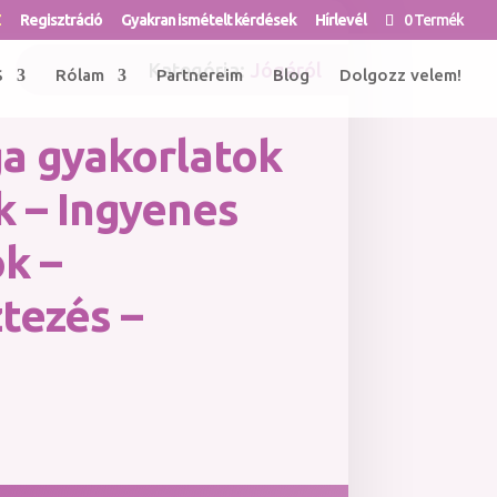
Z
Regisztráció
Gyakran ismételt kérdések
Hírlevél
0 Termék
Kategória:
Jógáról
S
Rólam
Partnereim
Blog
Dolgozz velem!
ga gyakorlatok
 – Ingyenes
k –
tezés –