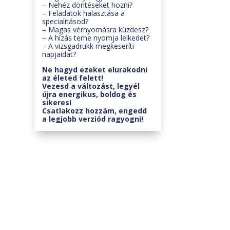
– Nehéz döntéseket hozni?
– Feladatok halasztása a
specialitásod?
– Magas vérnyomásra küzdesz?
– A hízás terhe nyomja lelkedet?
– A vizsgadrukk megkeseríti
napjaidat?
Ne hagyd ezeket elurakodni
az életed felett!
Vezesd a változást, legyél
újra energikus, boldog és
sikeres!
Csatlakozz hozzám, engedd
a legjobb verziód ragyogni!