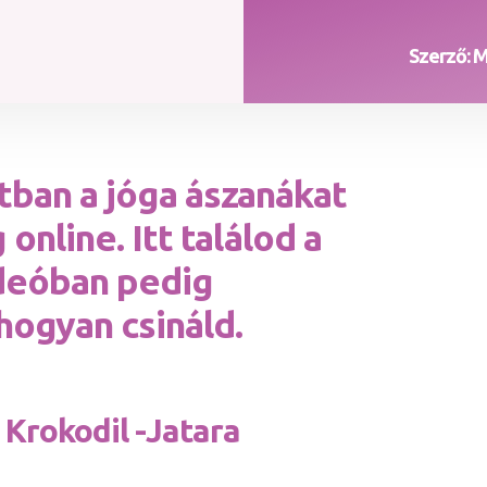
Szerző: 
tban a jóga ászanákat
online. Itt találod a
ideóban pedig
ogyan csináld.
 Krokodil -Jatara