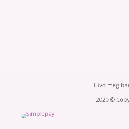
Na, mi a te miérted? Miért kezdj el változtatni?
Hívd meg bar
2020 © Cop