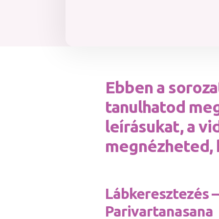
Ebben a soroza
tanulhatod meg 
leírásukat, a v
megnézheted, h
Lábkeresztezés –
Parivart
anasana