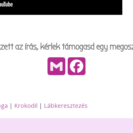
szett az írás, kérlek támogasd egy megosz
Gmail
Facebook
óga
|
Krokodil
|
Lábkeresztezés