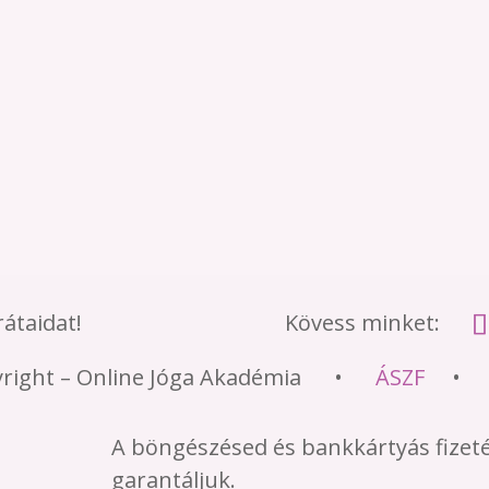
átaidat!
Kövess minket:
yright – Online Jóga Akadémia •
ÁSZF
A böngészésed és bankkártyás fizet
garantáljuk.