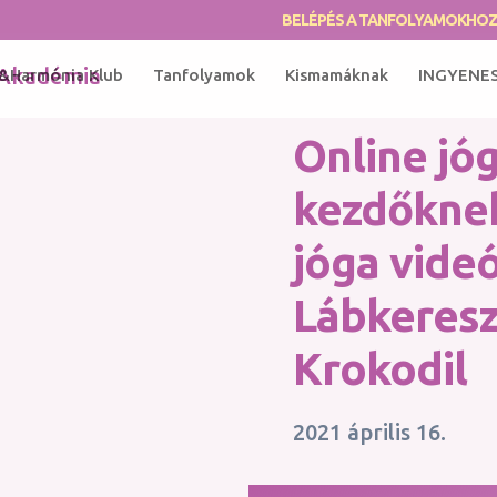
BELÉPÉS A TANFOLYAMOKHO
&Harmónia Klub
Tanfolyamok
Kismamáknak
INGYENE
Online jó
kezdőknek
jóga videó
Lábkeresz
Krokodil
2021 április 16.