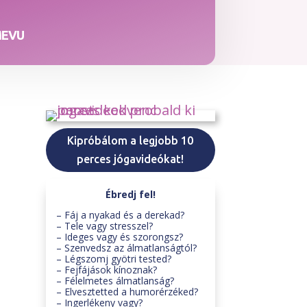
MEVU
Kipróbálom a legjobb 10
perces jógavideókat!
Ébredj fel!
– Fáj a nyakad és a derekad?
– Tele vagy stresszel?
– Ideges vagy és szorongsz?
– Szenvedsz az álmatlanságtól?
– Légszomj gyötri tested?
– Fejfájások kínoznak?
– Félelmetes álmatlanság?
– Elvesztetted a humorérzéked?
– Ingerlékeny vagy?