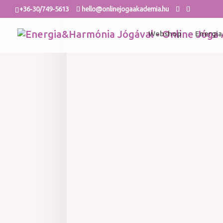
+36-30/749-5613
hello@onlinejogaakademia.hu
Webshop
Energia