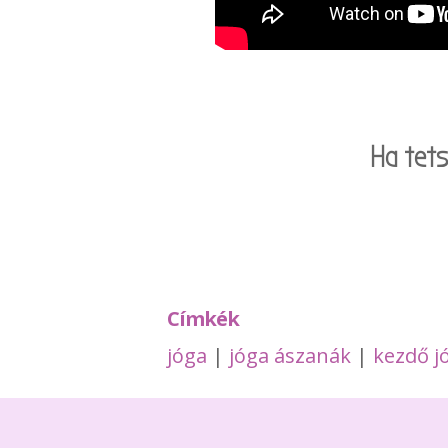
Ha tet
Címkék
jóga
|
jóga ászanák
|
kezdő j