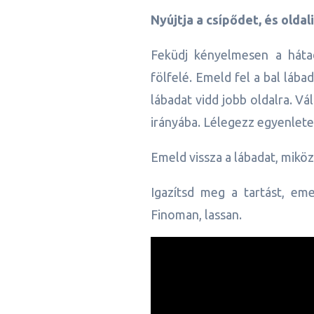
Nyújtja a csípődet, és olda
Feküdj kényelmesen a háta
fölfelé. Emeld fel a bal lába
lábadat vidd jobb oldalra. Vá
irányába. Lélegezz egyenletes
Emeld vissza a lábadat, miköz
Igazítsd meg a tartást, eme
Finoman, lassan.