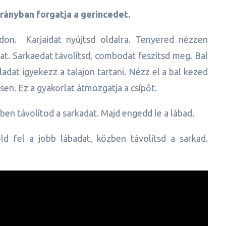
lirányban forgatja a gerincedet.
don. Karjaidat nyújtsd oldalra. Tenyered nézzen
dat. Sarkaedat távolítsd, combodat feszítsd meg. Bal
lladat igyekezz a talajon tartani. Nézz el a bal kezed
en. Ez a gyakorlat átmozgatja a csípőt.
ben távolítod a sarkadat. Majd engedd le a lábad.
ld fel a jobb lábadat, közben távolítsd a sarkad.