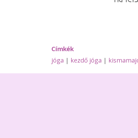
Címkék
jóga
|
kezdő jóga
|
kismamaj