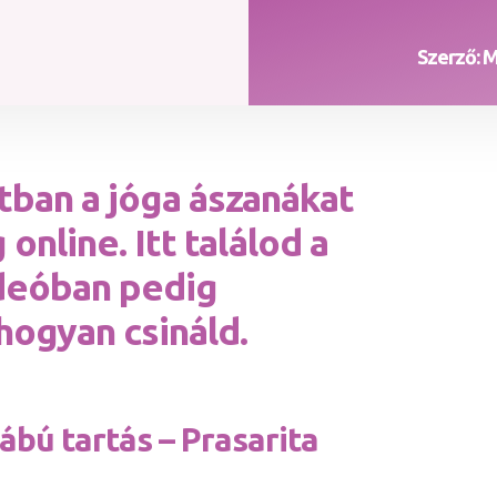
Szerző: 
tban a jóga ászanákat
online. Itt találod a
ideóban pedig
ogyan csináld.
lábú tartás
–
Prasarita