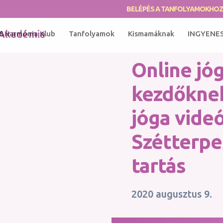
BELÉPÉS A TANFOLYAMOKHO
&Harmónia Klub
Tanfolyamok
Kismamáknak
INGYENE
Online jó
kezdőknek
jóga videó
Szétterpe
tartás
2020 augusztus 9.