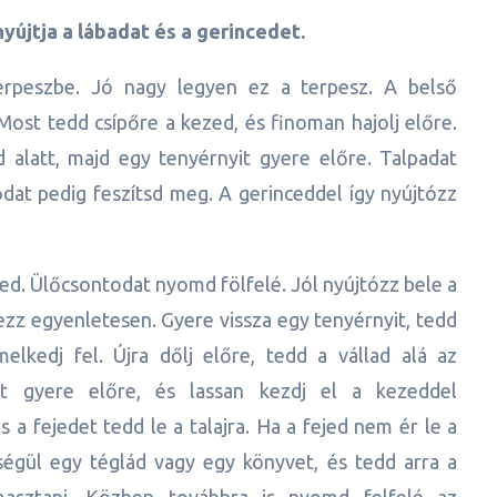
nyújtja a lábadat és a gerincedet.
terpeszbe. Jó nagy legyen ez a terpesz. A belső
Most tedd csípőre a kezed, és finoman hajolj előre.
d alatt, majd egy tenyérnyit gyere előre. Talpadat
dat pedig feszítsd meg. A gerinceddel így nyújtózz
nced. Ülőcsontodat nyomd fölfelé. Jól nyújtózz bele a
ezz egyenletesen. Gyere vissza egy tenyérnyit, tedd
lkedj fel. Újra dőlj előre, tedd a vállad alá az
yit gyere előre, és lassan kezdj el a kezeddel
s a fejedet tedd le a talajra. Ha a fejed nem ér le a
tségül egy téglád vagy egy könyvet, és tedd arra a
asztani. Közben továbbra is nyomd felfelé az