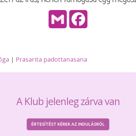
Gmail
Facebook
óga
|
Prasarita padottanasana
A Klub jelenleg zárva van
ÉRTESÍTÉST KÉREK AZ INDULÁSRÓL