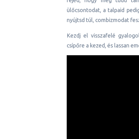
ülőcsontodat, a talpaid pedi
nyújtsd túl, combizmodat fes
Kezdj el visszafelé gyalogo
csípőre a kezed, és lassan em