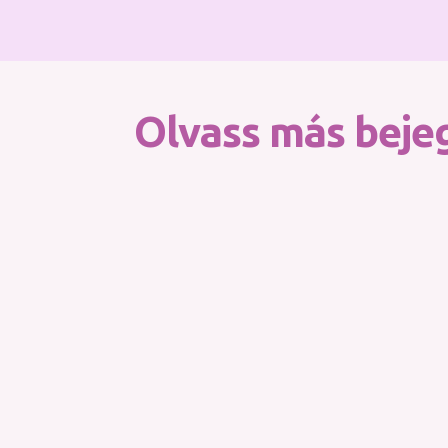
Olvass más bejeg
Két-két és fél évvel ezelőtt kerültem kapcsolatba a 