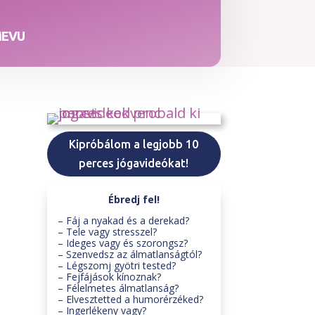
MEVU
Kipróbálom a legjobb 10
perces jógavideókat!
Ébredj fel!
– Fáj a nyakad és a derekad?
– Tele vagy stresszel?
– Ideges vagy és szorongsz?
– Szenvedsz az álmatlanságtól?
– Légszomj gyötri tested?
– Fejfájások kínoznak?
– Félelmetes álmatlanság?
– Elvesztetted a humorérzéked?
– Ingerlékeny vagy?