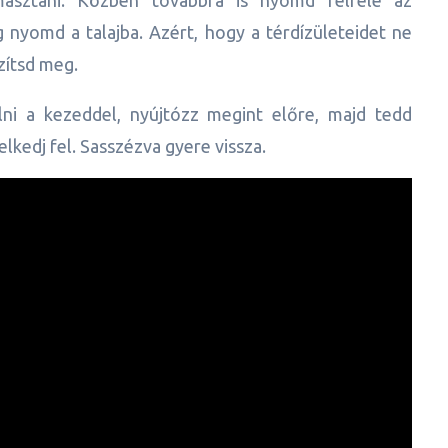
g nyomd a talajba. Azért, hogy a térdízületeidet ne
zítsd meg.
lni a kezeddel, nyújtózz megint előre, majd tedd
elkedj fel. Sasszézva gyere vissza.