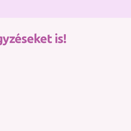
yzéseket is!
jógával, illetve veled.