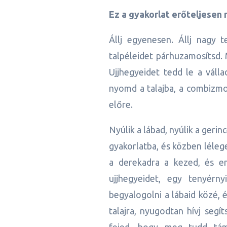
Ez a gyakorlat erőteljesen 
Állj egyenesen. Állj nagy 
talpéleidet párhuzamosítsd. 
Ujjhegyeidet tedd le a válla
nyomd a talajba, a combizmo
előre.
Nyúlik a lábad, nyúlik a geri
gyakorlatba, és közben léleg
a derekadra a kezed, és eme
ujjhegyeidet, egy tenyérn
begyalogolni a lábaid közé, é
talajra, nyugodtan hívj segí
fejed, hogy meg tudd tám