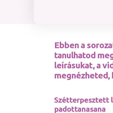
Ebben a soroza
tanulhatod meg 
leírásukat, a v
megnézheted, h
Szétterpesztett 
padottanasana