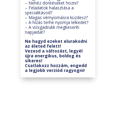
– Nehéz döntéseket hozni?
– Feladatok halasztása a
specialitásod?
– Magas vérnyomásra küzdesz?
– A hízás terhe nyomja lelkedet?
– A vizsgadrukk megkeseríti
napjaidat?
Ne hagyd ezeket elurakodni
az életed felett!
Vezesd a változást, legyél
újra energikus, boldog és
sikeres!
Csatlakozz hozzám, engedd
a legjobb verziód ragyogni!