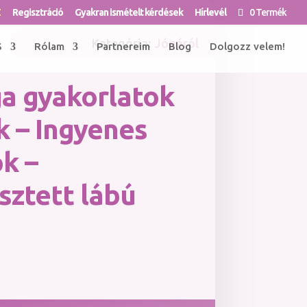
Z
Regisztráció
Gyakran ismételt kérdések
Hírlevél
0 Termék
Kategória:
Jógáról
S
Rólam
Partnereim
Blog
Dolgozz velem!
ga gyakorlatok
 – Ingyenes
k –
sztett lábú