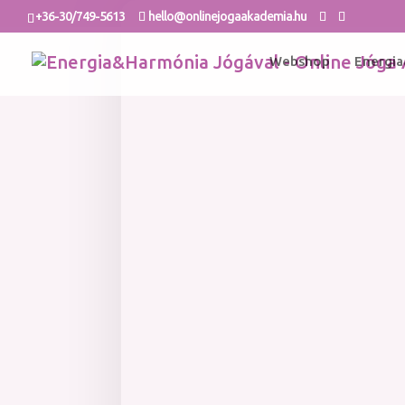
+36-30/749-5613
hello@onlinejogaakademia.hu
Webshop
Energia